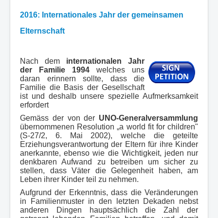
Resources
2016: Internationales Jahr der gemeinsamen
Proposals
Elternschaft
Videos
Nach dem
internationalen Jahr
Top 10 Dads Movies
der Familie 1994
welches uns
daran erinnern sollte, dass die
Familie die Basis der Gesellschaft
ist und deshalb unsere spezielle Aufmerksamkeit
erfordert
Gemäss der von der
UNO-Generalversammlung
übernommenen Resolution „a world fit for children"
(S-27/2, 6. Mai 2002), welche die geteilte
Erziehungsverantwortung der Eltern für ihre Kinder
anerkannte, ebenso wie die Wichtigkeit, jeden nur
denkbaren Aufwand zu betreiben um sicher zu
stellen, dass Väter die Gelegenheit haben, am
Leben ihrer Kinder teil zu nehmen.
Aufgrund der Erkenntnis, dass die Veränderungen
in Familienmuster in den letzten Dekaden nebst
anderen Dingen hauptsächlich die Zahl der