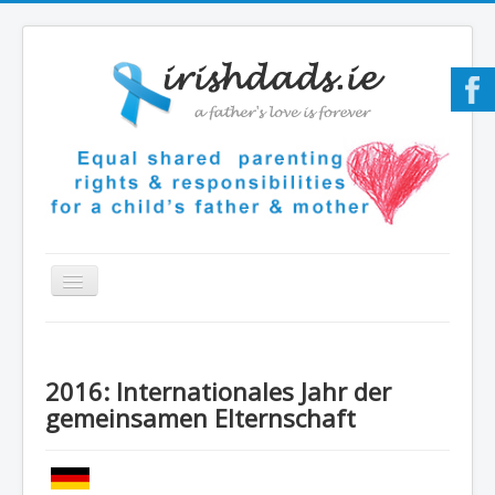
Toggle
Navigation
irishdads.ie
Parental Alienation
2016: Internationales Jahr der
Irish News
gemeinsamen Elternschaft
2016 UN Petition
Help for Dads